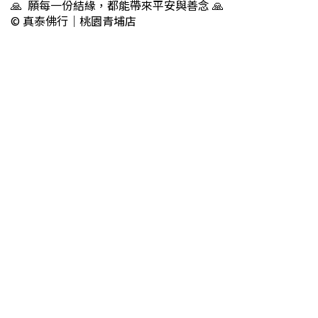
🙏 願每一份結緣，都能帶來平安與善念 🙏
© 真泰佛行｜桃園青埔店