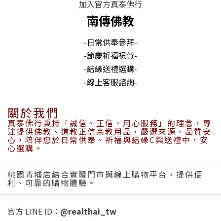
加入官方真泰佛行
南傳佛教
-日常供奉參拜-
-節慶祈福祝賀-
-結緣送禮選購-
-線上客服諮詢-
關於我們
真泰佛行秉持「誠信、正信、用心服務」的理念，專
注提供佛教、道教正信宗教用品，嚴選來源、品質安
心，陪伴您於日常供奉、祈福與結緣C與送禮中，安
心選購。
桃園青埔店結合實體門市與線上購物平台，提供便
利、可靠的購物體驗。
官方 LINE ID：
@realthai_tw