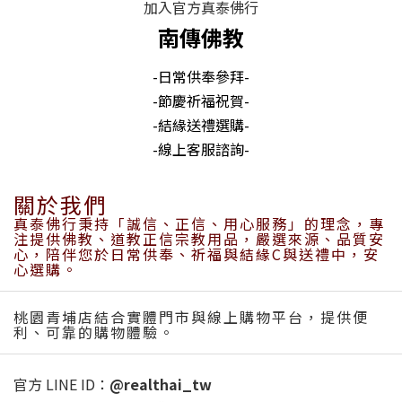
加入官方真泰佛行
南傳佛教
-日常供奉參拜-
-節慶祈福祝賀-
-結緣送禮選購-
-線上客服諮詢-
關於我們
真泰佛行秉持「誠信、正信、用心服務」的理念，專
注提供佛教、道教正信宗教用品，嚴選來源、品質安
心，陪伴您於日常供奉、祈福與結緣C與送禮中，安
心選購。
桃園青埔店結合實體門市與線上購物平台，提供便
利、可靠的購物體驗。
官方 LINE ID：
@realthai_tw