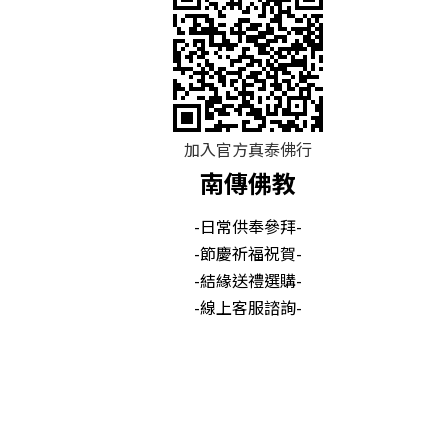
加入官方真泰佛行
南傳佛教
-日常供奉參拜-
-節慶祈福祝賀-
-結緣送禮選購-
-線上客服諮詢-