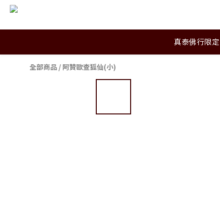
真泰佛行限定
全部商品
/
阿贊歐查狐仙(小)