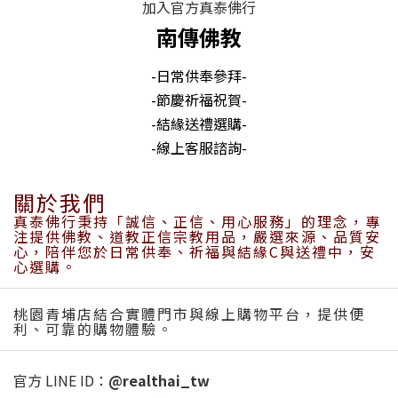
加入官方真泰佛行
南傳佛教
-日常供奉參拜-
-節慶祈福祝賀-
-結緣送禮選購-
-線上客服諮詢-
關於我們
真泰佛行秉持「誠信、正信、用心服務」的理念，專
注提供佛教、道教正信宗教用品，嚴選來源、品質安
心，陪伴您於日常供奉、祈福與結緣C與送禮中，安
心選購。
桃園青埔店結合實體門市與線上購物平台，提供便
利、可靠的購物體驗。
官方 LINE ID：
@realthai_tw