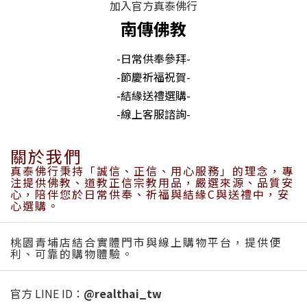
加入官方真泰佛行
南傳佛教
-日常供奉參拜-
-節慶祈福祝賀-
-結緣送禮選購-
-線上客服諮詢-
關於我們
真泰佛行秉持「誠信、正信、用心服務」的理念，專
注提供佛教、道教正信宗教用品，嚴選來源、品質安
心，陪伴您於日常供奉、祈福與結緣C與送禮中，安
心選購。
桃園青埔店結合實體門市與線上購物平台，提供便
利、可靠的購物體驗。
官方 LINE ID：
@realthai_tw