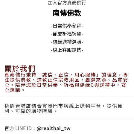
加入官方真泰佛行
南傳佛教
-日常供奉參拜-
-節慶祈福祝賀-
-結緣送禮選購-
-線上客服諮詢-
關於我們
真泰佛行秉持「誠信、正信、用心服務」的理念，專
注提供佛教、道教正信宗教用品，嚴選來源、品質安
心，陪伴您於日常供奉、祈福與結緣C與送禮中，安
心選購。
桃園青埔店結合實體門市與線上購物平台，提供便
利、可靠的購物體驗。
官方 LINE ID：
@realthai_tw