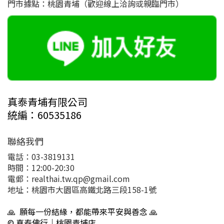
門市據點：桃園青埔（歡迎線上洽詢或親臨門市）
真泰青埔有限公司
統編：60535186
聯絡我們
電話：03-3819131
時間：12:00-20:30
電郵：realthai.tw.qp@gmail.com
地址：桃園市大園區高鐵北路三段158-1號
🙏 願每一份結緣，都能帶來平安與善念 🙏
© 真泰佛行｜桃園青埔店