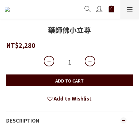
藥師佛小立尊
NT$2,280
ADD TO CART
Add to Wishlist
DESCRIPTION