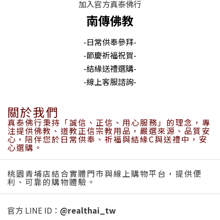
加入官方真泰佛行
南傳佛教
-日常供奉參拜-
-節慶祈福祝賀-
-結緣送禮選購-
-線上客服諮詢-
關於我們
真泰佛行秉持「誠信、正信、用心服務」的理念，專
注提供佛教、道教正信宗教用品，嚴選來源、品質安
心，陪伴您於日常供奉、祈福與結緣C與送禮中，安
心選購。
桃園青埔店結合實體門市與線上購物平台，提供便
利、可靠的購物體驗。
官方 LINE ID：
@realthai_tw