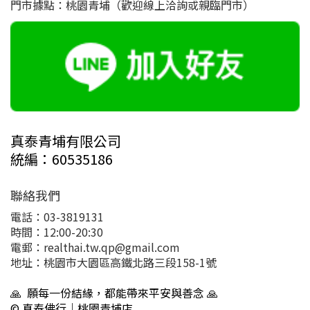
門市據點：桃園青埔（歡迎線上洽詢或親臨門市）
真泰青埔有限公司
統編：60535186
聯絡我們
電話：03-3819131
時間：12:00-20:30
電郵：realthai.tw.qp@gmail.com
地址：桃園市大園區高鐵北路三段158-1號
🙏 願每一份結緣，都能帶來平安與善念 🙏
© 真泰佛行｜桃園青埔店