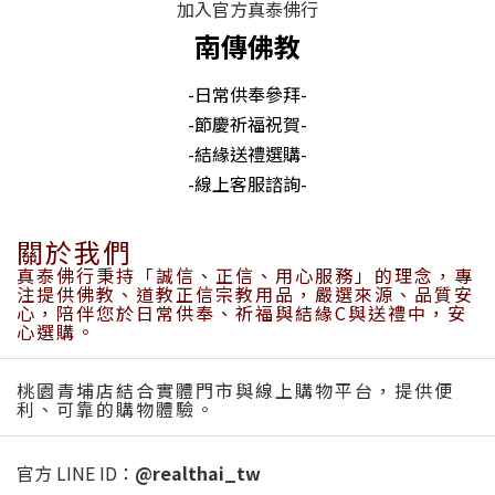
加入官方真泰佛行
南傳佛教
-日常供奉參拜-
-節慶祈福祝賀-
-結緣送禮選購-
-線上客服諮詢-
關於我們
真泰佛行秉持「誠信、正信、用心服務」的理念，專
注提供佛教、道教正信宗教用品，嚴選來源、品質安
心，陪伴您於日常供奉、祈福與結緣C與送禮中，安
心選購。
桃園青埔店結合實體門市與線上購物平台，提供便
利、可靠的購物體驗。
官方 LINE ID：
@realthai_tw