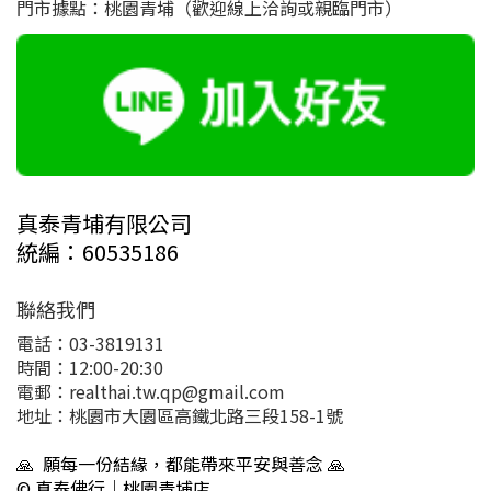
門市據點：桃園青埔（歡迎線上洽詢或親臨門市）
真泰青埔有限公司
統編：60535186
聯絡我們
電話：03-3819131
時間：12:00-20:30
電郵：realthai.tw.qp@gmail.com
地址：桃園市大園區高鐵北路三段158-1號
🙏 願每一份結緣，都能帶來平安與善念 🙏
© 真泰佛行｜桃園青埔店