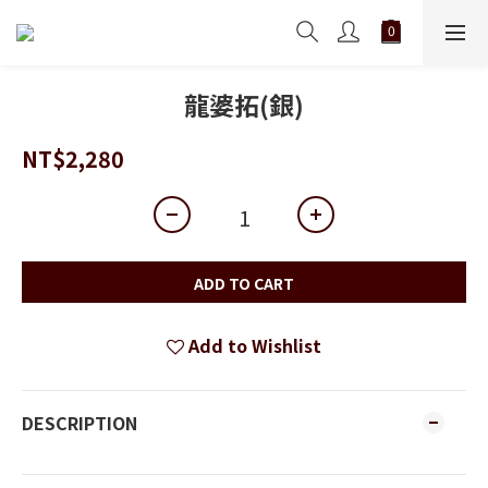
龍婆拓(銀)
NT$2,280
ADD TO CART
Add to Wishlist
DESCRIPTION